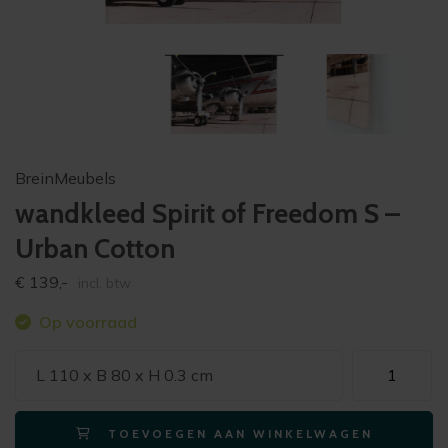
BreinMeubels
wandkleed Spirit of Freedom S –
Urban Cotton
€
139,-
incl. btw
Op voorraad
wandkleed
L 110 x B 80 x H 0.3 cm
Spirit
of
TOEVOEGEN AAN WINKELWAGEN
Freedom