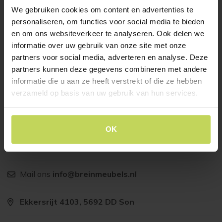
Oorspronkelijke
Huidige
€
259,-
€
169,-
We gebruiken cookies om content en advertenties te
prijs
prijs
personaliseren, om functies voor social media te bieden
was:
is:
en om ons websiteverkeer te analyseren. Ook delen we
€259,-
€169,-
Klantenservice
informatie over uw gebruik van onze site met onze
partners voor social media, adverteren en analyse. Deze
Heb je vragen over ons aanbod of wil je graag een
partners kunnen deze gegevens combineren met andere
afspraak maken voor persoonlijk interieuradvies? Neem
informatie die u aan ze heeft verstrekt of die ze hebben
verzameld op basis van uw gebruik van hun services.
dan telefonisch of per e-mail contact met ons op. Of vul
het contactformulier in, en dan nemen wij zo snel
mogelijk contact met jou op.
OK
Bel ons
0499 47 70 28
Mail ons
info@breinmeubels.nl
Ekkersrijt 4103, 5692 DD Son