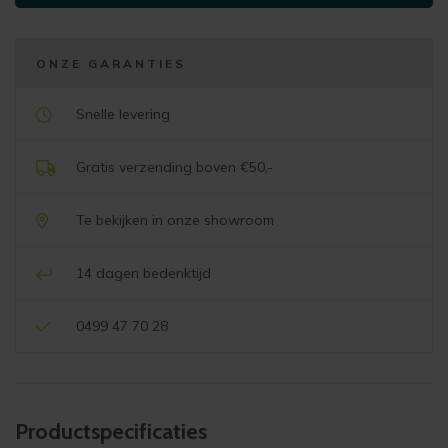
S
-
Urban
ONZE GARANTIES
Cotton
aantal
Snelle levering
Gratis verzending boven €50,-
Te bekijken in onze showroom
14 dagen bedenktijd
0499 47 70 28
Product­specificaties