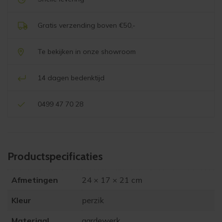
Gratis verzending boven €50,-
Te bekijken in onze showroom
14 dagen bedenktijd
0499 47 70 28
Product­specificaties
Afmetingen
24 × 17 × 21 cm
Kleur
perzik
Materiaal
aardewerk