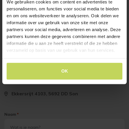
We gebruiken cookies om content en advertenties te
Klantenservice
personaliseren, om functies voor social media te bieden
en om ons websiteverkeer te analyseren. Ook delen we
Heb je vragen over ons aanbod of wil je graag een
informatie over uw gebruik van onze site met onze
afspraak maken voor persoonlijk interieuradvies? Neem
partners voor social media, adverteren en analyse. Deze
dan telefonisch of per e-mail contact met ons op. Of vul
partners kunnen deze gegevens combineren met andere
het contactformulier in, en dan nemen wij zo snel
informatie die u aan ze heeft verstrekt of die ze hebben
mogelijk contact met jou op.
verzameld op basis van uw gebruik van hun services.
Bel ons
0499 47 70 28
OK
Mail ons
info@breinmeubels.nl
Ekkersrijt 4103, 5692 DD Son
Naam
*