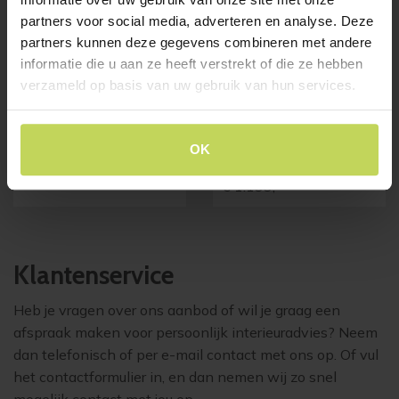
partners voor social media, adverteren en analyse. Deze
partners kunnen deze gegevens combineren met andere
informatie die u aan ze heeft verstrekt of die ze hebben
verzameld op basis van uw gebruik van hun services.
dressoir MARONE klein
Xooon dressoir
CARVING 240cm, 5
Trendhopper
deuren, castle black
OK
€
1.099,-
XOOON
€
1.199,-
Klantenservice
Heb je vragen over ons aanbod of wil je graag een
afspraak maken voor persoonlijk interieuradvies? Neem
dan telefonisch of per e-mail contact met ons op. Of vul
het contactformulier in, en dan nemen wij zo snel