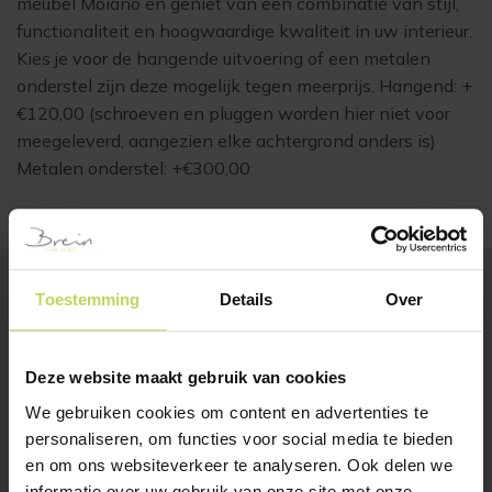
meubel Moiano en geniet van een combinatie van stijl,
functionaliteit en hoogwaardige kwaliteit in uw interieur.
Kies je voor de hangende uitvoering of een metalen
onderstel zijn deze mogelijk tegen meerprijs. Hangend: +
€120,00 (schroeven en pluggen worden hier niet voor
meegeleverd, aangezien elke achtergrond anders is)
Metalen onderstel: +€300,00
Toestemming
Details
Over
BESTSELLERS
Klanten bekeken ook
Deze website maakt gebruik van cookies
We gebruiken cookies om content en advertenties te
personaliseren, om functies voor social media te bieden
en om ons websiteverkeer te analyseren. Ook delen we
informatie over uw gebruik van onze site met onze