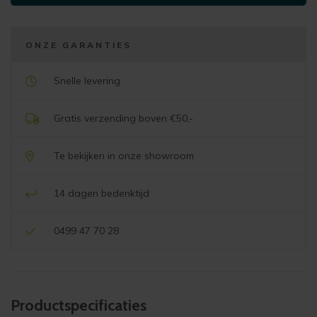
2
(groot)
aantal
ONZE GARANTIES
Snelle levering
Gratis verzending boven €50,-
Te bekijken in onze showroom
14 dagen bedenktijd
0499 47 70 28
Product­specificaties