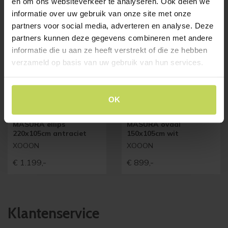
en om ons websiteverkeer te analyseren. Ook delen we
informatie over uw gebruik van onze site met onze
partners voor social media, adverteren en analyse. Deze
partners kunnen deze gegevens combineren met andere
informatie die u aan ze heeft verstrekt of die ze hebben
verzameld op basis van uw gebruik van hun services.
OK
Xooon eetkamertafel
Xooon eetkamertafel
MASURA ellips
MASURA ovaal
220x105cm antraciet
150x105cm wit
XOOON
XOOON
€
1.199,-
€
899,-
Klantenservice