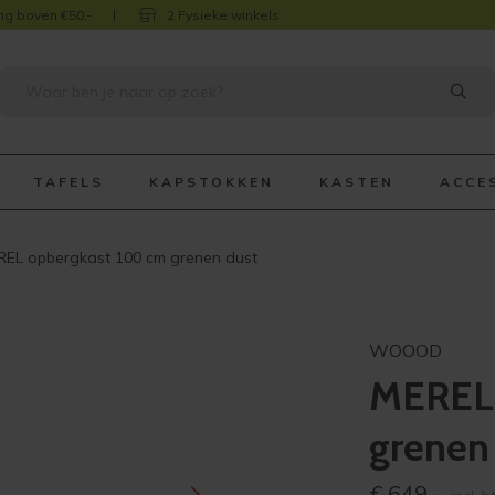
ng boven €50,-
2 Fysieke winkels
TAFELS
KAPSTOKKEN
KASTEN
ACCE
EL opbergkast 100 cm grenen dust
WOOOD
MEREL 
grenen
€
649,-