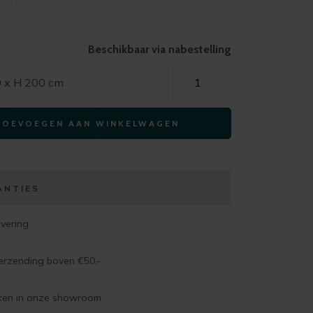
Beschikbaar via nabestelling
MEREL
0 x H 200 cm
opbergkast
100
TOEVOEGEN AAN WINKELWAGEN
cm
grenen
dust
aantal
ANTIES
evering
verzending boven €50,-
jken in onze showroom