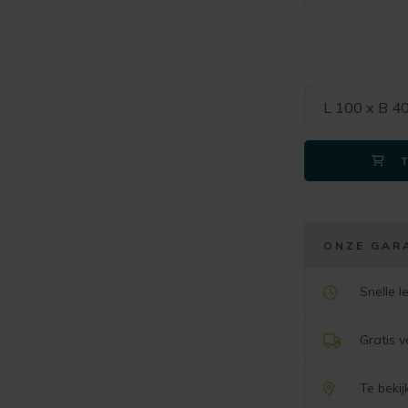
L 100 x B 4
ONZE GAR
Snelle l
Gratis 
Te beki