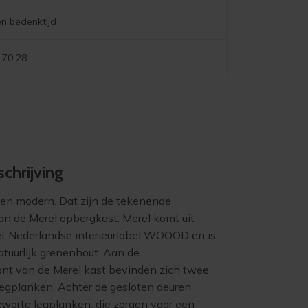
n bedenktijd
 70 28
chrijving
os en modern. Dat zijn de tekenende
n de Merel opbergkast. Merel komt uit
het Nederlandse interieurlabel WOOOD en is
tuurlijk grenenhout. Aan de
nt van de Merel kast bevinden zich twee
egplanken. Achter de gesloten deuren
zwarte legplanken, die zorgen voor een