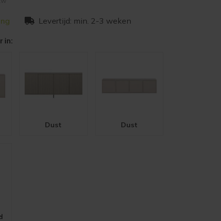
btw
ing
Levertijd: min. 2-3 weken
 in:
Dust
Dust
d