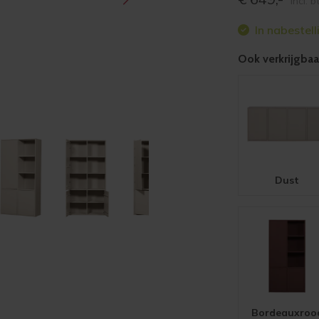
incl. 
In nabestell
Ook verkrijgbaar
Dust
Bordeauxroo