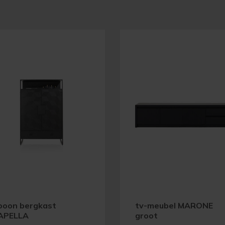
ooon bergkast
tv-meubel MARONE
APELLA
groot