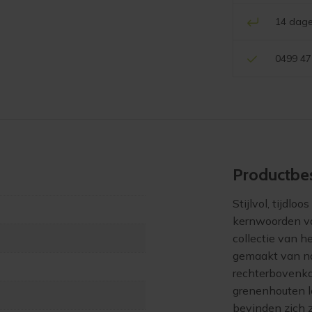
14 dage
0499 47
Product­bes
Stijlvol, tijdlo
kernwoorden va
collectie van 
gemaakt van na
rechterbovenka
grenenhouten l
bevinden zich 