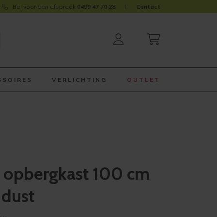
Bel voor een afspraak
0499 47 70 28
Contact
SSOIRES
VERLICHTING
OUTLET
opbergkast 100 cm
 dust