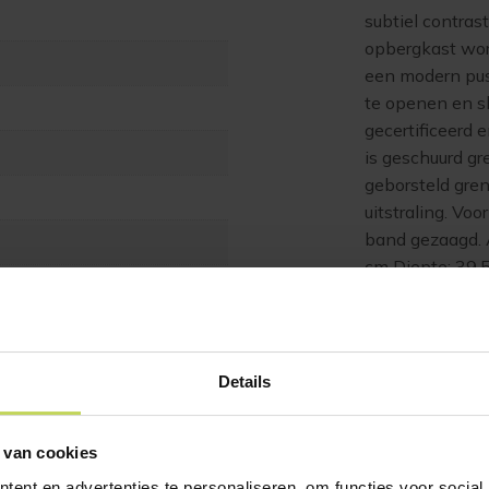
subtiel contras
opbergkast wor
een modern pus
te openen en s
gecertificeerd
is geschuurd gr
geborsteld gren
uitstraling. Vo
band gezaagd. 
cm Diepte: 39,
Gewicht: 64 kg
collecties word
water gedragen
aanzienlijk ver
Details
schoon te houd
en plekken in 
 van cookies
vochtige plekke
cm raden we aa
ent en advertenties te personaliseren, om functies voor social