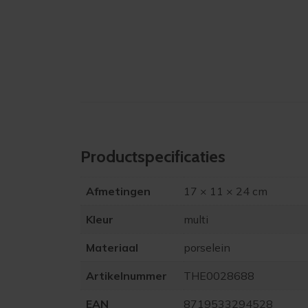
Product­specificaties
Afmetingen
17 × 11 × 24 cm
Kleur
multi
Materiaal
porselein
Artikelnummer
THE0028688
EAN
8719533294528