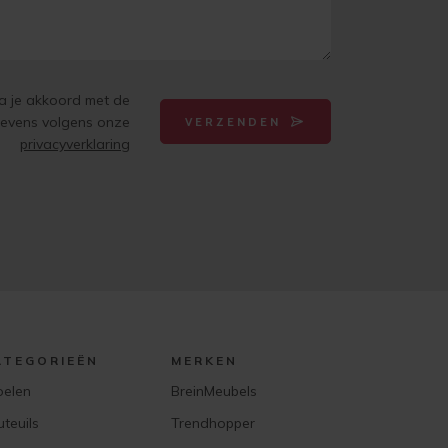
ga je akkoord met de
gevens volgens onze
VERZENDEN
privacyverklaring
ATEGORIEËN
MERKEN
oelen
BreinMeubels
uteuils
Trendhopper