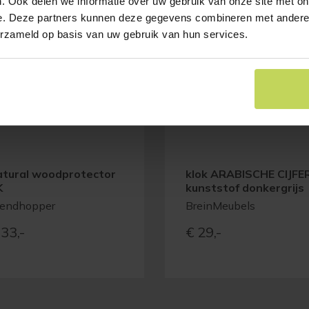
. Ook delen we informatie over uw gebruik van onze site met on
e. Deze partners kunnen deze gegevens combineren met andere i
erzameld op basis van uw gebruik van hun services.
atural woodprotector
klok ARABISCHE CIJFE
K
kunststof donkergrijs
rendhopper
BreinMeubels
33,-
€
29,-