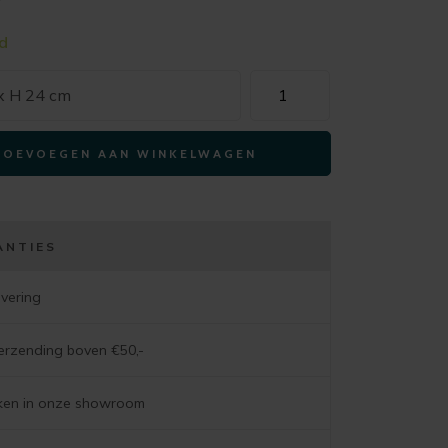
w
d
Kandelaar
 x H 24 cm
THEEPOT
blauw
TOEVOEGEN AAN WINKELWAGEN
17x11x23cm
aantal
ANTIES
evering
verzending boven €50,-
jken in onze showroom