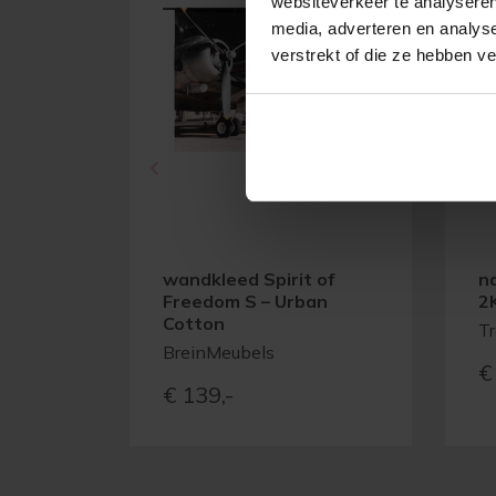
websiteverkeer te analyseren
media, adverteren en analys
verstrekt of die ze hebben v
wandkleed Spirit of
n
Freedom S – Urban
2
Cotton
T
BreinMeubels
€
€
139,-