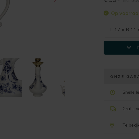
incl. bt
Op voorraa
L 17 x B 11
ONZE GAR
Snelle l
Gratis 
Te beki