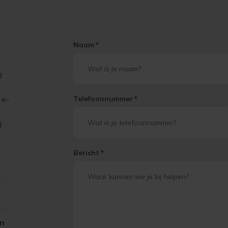
Naam
*
g
 e-
Telefoonnummer
*
l
Bericht
*
on