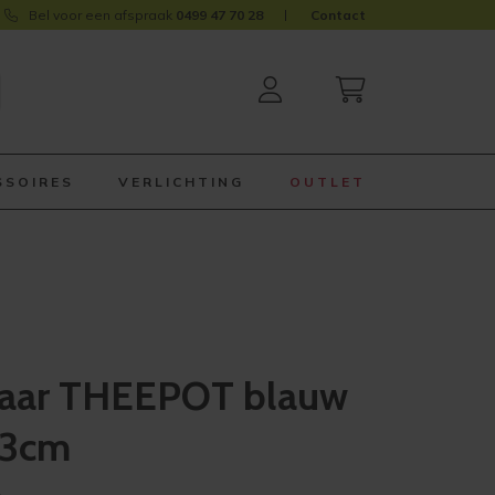
Bel voor een afspraak
0499 47 70 28
Contact
SSOIRES
VERLICHTING
OUTLET
aar THEEPOT blauw
23cm