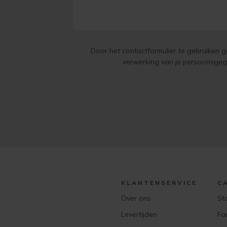
Door het contactformulier te gebruiken 
verwerking van je persoonsge
KLANTENSERVICE
C
Over ons
St
Levertijden
Fa