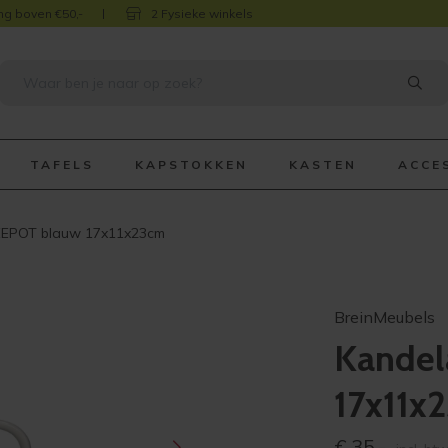
ng boven €50,-
2 Fysieke winkels
TAFELS
KAPSTOKKEN
KASTEN
ACCE
EEPOT blauw 17x11x23cm
BreinMeubels
Kandel
17x11x
€
35,-