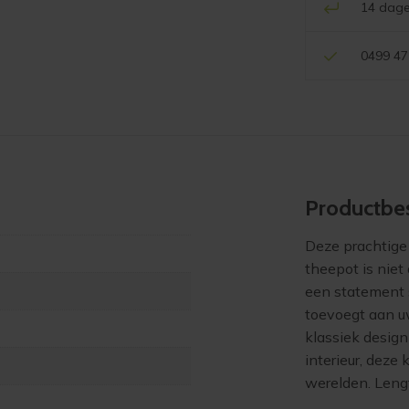
14 dage
0499 47
Product­bes
Deze prachtige
theepot is niet
een statement 
toevoegt aan uw
klassiek design
interieur, deze
werelden. Lengt