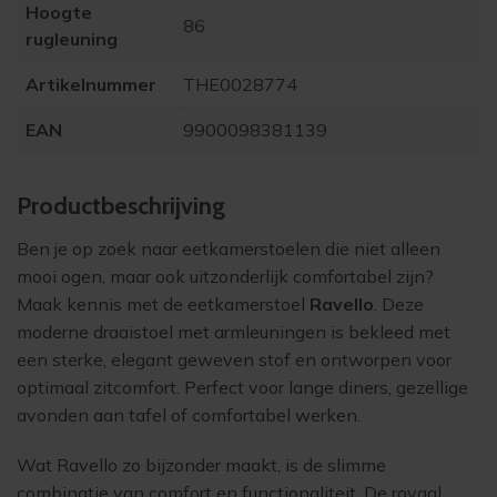
Hoogte
86
rugleuning
Artikelnummer
THE0028774
EAN
9900098381139
Product­beschrijving
Ben je op zoek naar eetkamerstoelen die niet alleen
mooi ogen, maar ook uitzonderlijk comfortabel zijn?
Maak kennis met de eetkamerstoel
Ravello
. Deze
moderne draaistoel met armleuningen is bekleed met
een sterke, elegant geweven stof en ontworpen voor
optimaal zitcomfort. Perfect voor lange diners, gezellige
avonden aan tafel of comfortabel werken.
Wat Ravello zo bijzonder maakt, is de slimme
combinatie van comfort en functionaliteit. De royaal