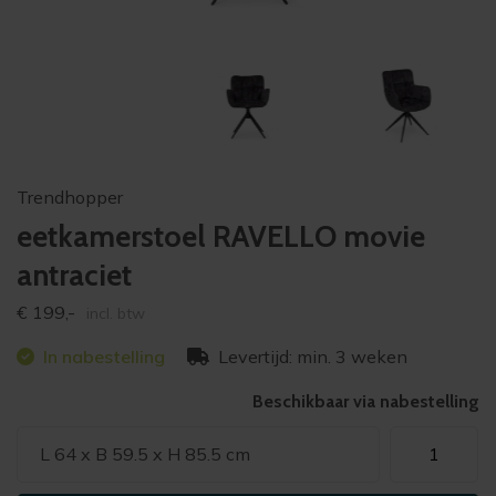
Trendhopper
eetkamerstoel RAVELLO movie
antraciet
€
199,-
incl. btw
In nabestelling
Levertijd: min. 3 weken
Beschikbaar via nabestelling
eetkamersto
L 64 x B 59.5 x H 85.5 cm
RAVELLO
movie