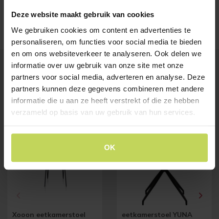
0499-477028.
Deze website maakt gebruik van cookies
We gebruiken cookies om content en advertenties te
personaliseren, om functies voor social media te bieden
en om ons websiteverkeer te analyseren. Ook delen we
informatie over uw gebruik van onze site met onze
partners voor social media, adverteren en analyse. Deze
BESTSELLERS
partners kunnen deze gegevens combineren met andere
Klanten bekeken ook
informatie die u aan ze heeft verstrekt of die ze hebben
verzameld op basis van uw gebruik van hun services.
OK
Xooon eetkamerstoel
eetkamerstoel YUNA