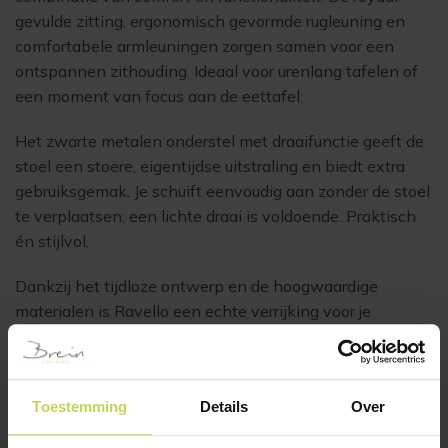
gevulde zitting, ergonomisch gevormde rugleuning en
comfortabele armleuningen zorgen samen voor een
ontspannen zithouding. Ideaal voor urenlang tafelen of
een moment van focus aan de eettafel.
Het zwarte metalen onderstel met draaifunctie geeft de
stoel een stoere, eigentijdse uitstraling en biedt extra
gebruiksgemak. Je schuift eenvoudig aan zonder de stoel
te verplaatsen: een lichte draai is voldoende. Praktisch
én stijlvol.
Dankzij het tijdloze ontwerp en de hoogwaardige
materialen is Ravello een echte verrijking voor je
interieur. De stoel is verkrijgbaar in de kleuren antraciet,
naturel of taupe.
Armhoogte: 66,5 cm Zithoogte: 50,5 cm Neem contact
Toestemming
Details
Over
met ons op over de levertijd, wij zijn te bereiken op