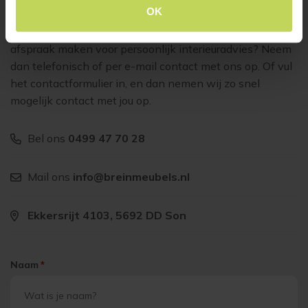
Klantenservice
OK
Heb je vragen over ons aanbod of wil je graag een
afspraak maken voor persoonlijk interieuradvies? Neem
dan telefonisch of per e-mail contact met ons op. Of vul
het contactformulier in, en dan nemen wij zo snel
mogelijk contact met jou op.
Bel ons
0499 47 70 28
Mail ons
info@breinmeubels.nl
Ekkersrijt 4103, 5692 DD Son
Naam
*