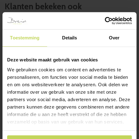
Klanten bekeken ook
SALE
Toestemming
Details
Over
Deze website maakt gebruik van cookies
We gebruiken cookies om content en advertenties te
personaliseren, om functies voor social media te bieden
Xooon eetkamerstoel
eetkamerstoel CELIA
en om ons websiteverkeer te analyseren. Ook delen we
JUNE groen
latte
informatie over uw gebruik van onze site met onze
XOOON
Trendhopper
partners voor social media, adverteren en analyse. Deze
Oorspronkelijke
Huidige
€
299,-
€
229,-
€
139,-
partners kunnen deze gegevens combineren met andere
prijs
prijs
informatie die u aan ze heeft verstrekt of die ze hebben
was:
is:
verzameld op basis van uw gebruik van hun services.
€299,-
€229,-