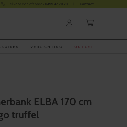
Bel voor een afspraak
0499 47 70 28
Contact
SSOIRES
VERLICHTING
OUTLET
erbank ELBA 170 cm
go truffel