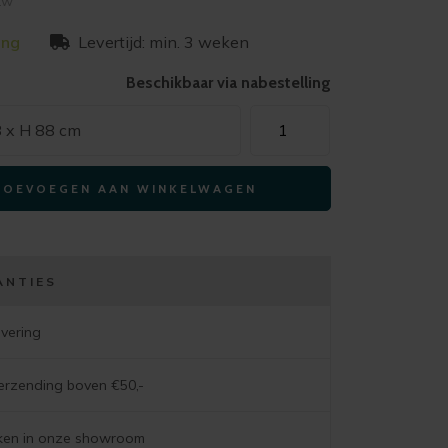
btw
ing
Levertijd: min. 3 weken
Beschikbaar via nabestelling
eetkamerbank
8 x H 88 cm
ELBA
170
TOEVOEGEN AAN WINKELWAGEN
cm
-
chicago
truffel
ANTIES
aantal
evering
verzending boven €50,-
jken in onze showroom