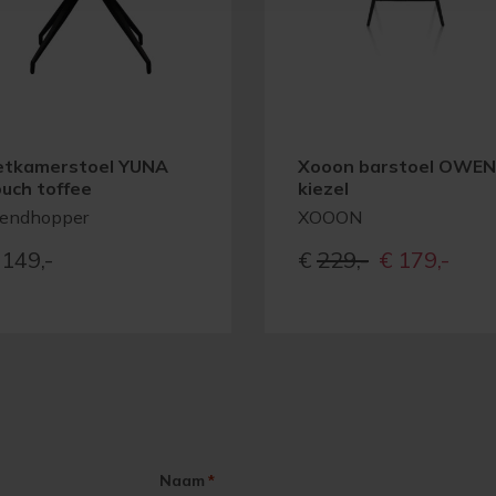
etkamerstoel YUNA
Xooon barstoel OWEN
ouch toffee
kiezel
rendhopper
XOOON
Oorspronkelijk
Huidi
149,-
€
229,-
€
179,-
prijs
prijs
was:
is:
€229,-
€179,
Naam
*