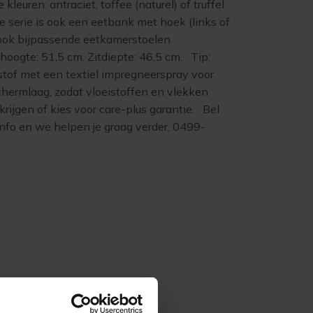
 kleuren: antraciet, toffee (naturel) of truffel
ze serie is ook een eetbank met hoek (links of
n ook bijpassende eetkamerstoelen
ithoogte: 51,5 cm. Zitdiepte: 46,5 cm. Tip:
stof met een textiel impregneerspray voor
hermlaag, zodat vloeistoffen en vlekken
rijgen of kies voor care-plus garantie. Bel
nfo en we helpen je graag verder, 0499-