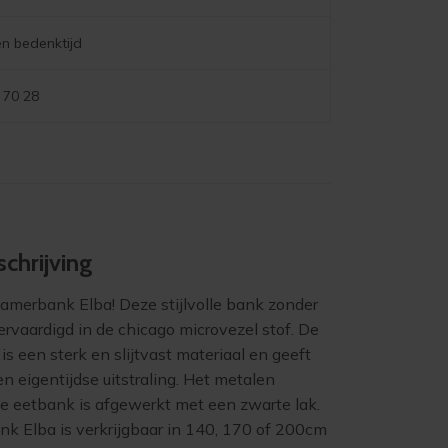
n bedenktijd
 70 28
chrijving
amerbank Elba! Deze stijlvolle bank zonder
ervaardigd in de chicago microvezel stof. De
is een sterk en slijtvast materiaal en geeft
 eigentijdse uitstraling. Het metalen
de eetbank is afgewerkt met een zwarte lak.
k Elba is verkrijgbaar in 140, 170 of 200cm