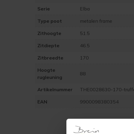
Serie
Elba
Type poot
metalen frame
Zithoogte
51.5
Zitdiepte
46.5
Zitbreedte
170
Hoogte
88
rugleuning
Artikelnummer
THE0028630-170-truff
EAN
9900098380354