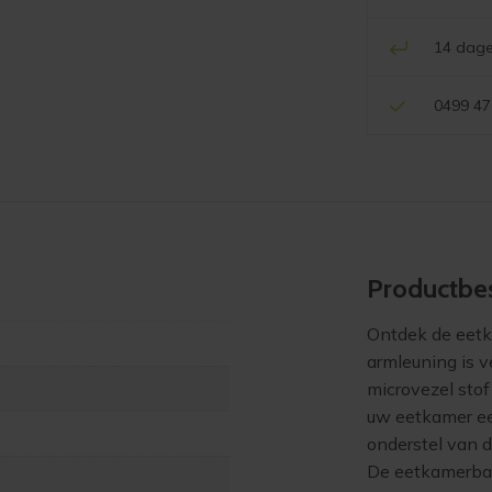
14 dage
0499 47
Product­bes
Ontdek de eetk
armleuning is v
microvezel stof 
uw eetkamer een
onderstel van 
De eetkamerban