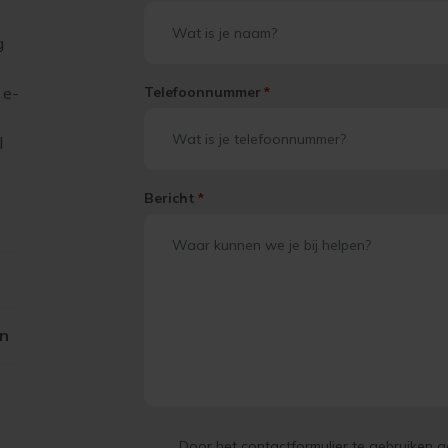
g
 e-
Telefoonnummer
*
l
Bericht
*
on
Door het contactformulier te gebruiken 