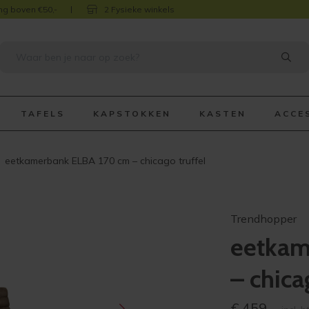
ng boven €50,-
2 Fysieke winkels
TAFELS
KAPSTOKKEN
KASTEN
ACCE
eetkamerbank ELBA 170 cm – chicago truffel
Trendhopper
eetkam
– chica
€
459,-