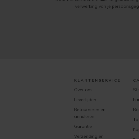
verwerking van je persoonsge
KLANTENSERVICE
C
Over ons
St
Levertijden
Fa
Retourneren en
Ba
annuleren
Ta
Garantie
Ka
Verzending en