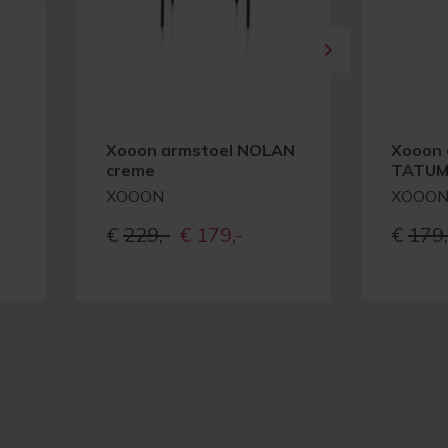
Xooon armstoel NOLAN
Xooon 
creme
TATUM 
XOOON
XOOO
e
ge
Oorspronkelijke
Huidige
€
229,-
€
179,-
€
179,
prijs
prijs
was:
is:
-
€229,-
€179,-