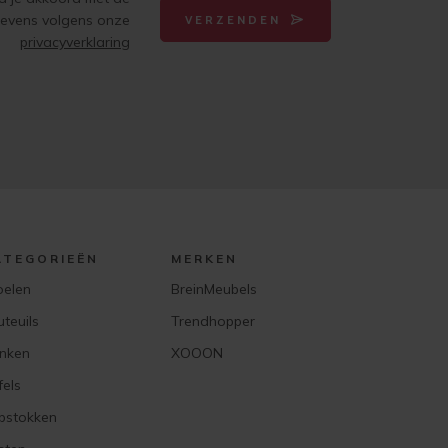
gevens volgens onze
VERZENDEN
privacyverklaring
ATEGORIEËN
MERKEN
oelen
BreinMeubels
uteuils
Trendhopper
nken
XOOON
fels
pstokken