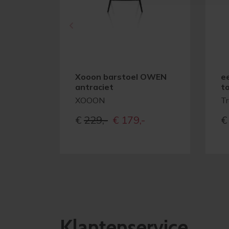
Xooon barstoel OWEN
e
antraciet
t
XOOON
T
Oorspronkelijke
Huidige
€
229,-
€
179,-
€
prijs
prijs
was:
is:
€229,-
€179,-
Klantenservice