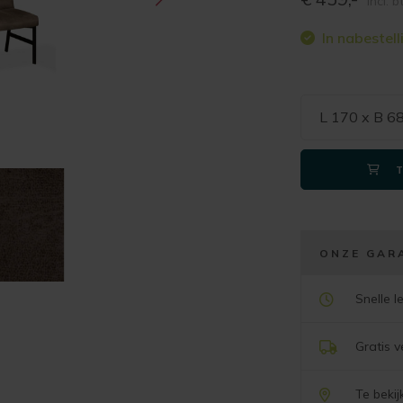
incl. 
In nabestell
L 170 x B 6
ONZE GAR
Snelle l
Gratis 
Te beki