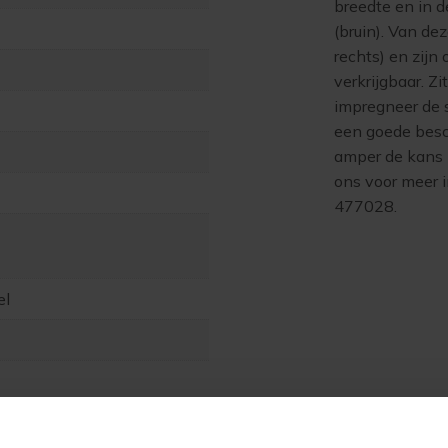
breedte en in de
(bruin). Van de
rechts) en zij
verkrijgbaar. Z
impregneer de 
een goede besc
amper de kans k
ons voor meer i
477028.
el