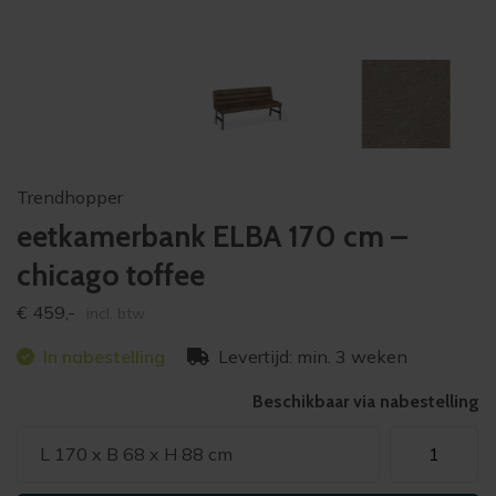
Trendhopper
eetkamerbank ELBA 170 cm –
chicago toffee
€
459,-
incl. btw
In nabestelling
Levertijd: min. 3 weken
Beschikbaar via nabestelling
eetkamerba
L 170 x B 68 x H 88 cm
ELBA
170