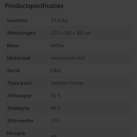
Product­specificaties
Gewicht
33,5 kg
Afmetingen
170 × 68 × 88 cm
Kleur
toffee
Materiaal
microvezel stof
Serie
Elba
Type poot
metalen frame
Zithoogte
51.5
Zitdiepte
46.5
Zitbreedte
170
Hoogte
88