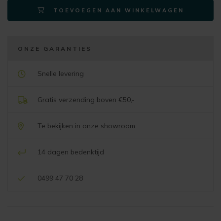
TOEVOEGEN AAN WINKELWAGEN
cm
-
chicago
toffee
ONZE GARANTIES
aantal
Snelle levering
Gratis verzending boven €50,-
Te bekijken in onze showroom
14 dagen bedenktijd
0499 47 70 28