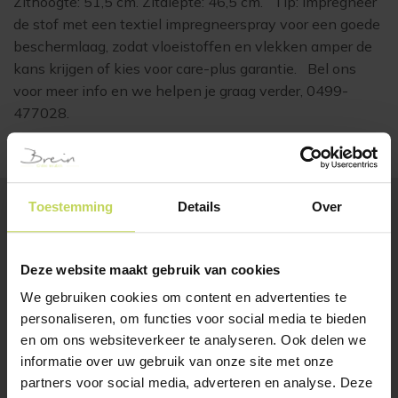
Zithoogte: 51,5 cm. Zitdiepte: 46,5 cm. Tip: impregneer
de stof met een textiel impregneerspray voor een goede
beschermlaag, zodat vloeistoffen en vlekken amper de
kans krijgen of kies voor care-plus garantie. Bel ons
voor meer info en we helpen je graag verder, 0499-
477028.
Toestemming
Details
Over
BESTSELLERS
Klanten bekeken ook
Deze website maakt gebruik van cookies
We gebruiken cookies om content en advertenties te
personaliseren, om functies voor social media te bieden
SALE
en om ons websiteverkeer te analyseren. Ook delen we
informatie over uw gebruik van onze site met onze
partners voor social media, adverteren en analyse. Deze