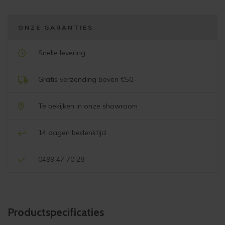
108
cm
middenbruin
ONZE GARANTIES
aantal
Snelle levering
Gratis verzending boven €50,-
Te bekijken in onze showroom
14 dagen bedenktijd
0499 47 70 28
Product­specificaties