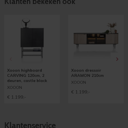
Klanten bekeken ook
Xooon highboard
Xooon dressoir
CARVING 120cm, 2
ARAMON 210cm
deuren, castle black
XOOON
XOOON
€
1.199,-
€
1.199,-
Klantenservice