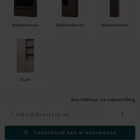
Middenbruin
Middenbruin
Middenbruin
Dust
Beschikbaar via nabestelling
Cinewall
L 108 x B 40 x H 215 cm
MEGGY
opbergkast
TOEVOEGEN AAN WINKELWAGEN
links