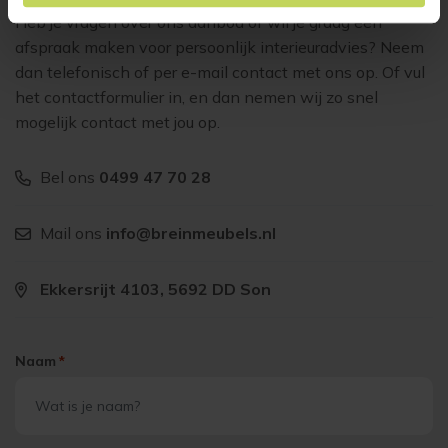
Heb je vragen over ons aanbod of wil je graag een
afspraak maken voor persoonlijk interieuradvies? Neem
dan telefonisch of per e-mail contact met ons op. Of vul
het contactformulier in, en dan nemen wij zo snel
mogelijk contact met jou op.
Bel ons
0499 47 70 28
Mail ons
info@breinmeubels.nl
Ekkersrijt 4103, 5692 DD Son
Naam
*