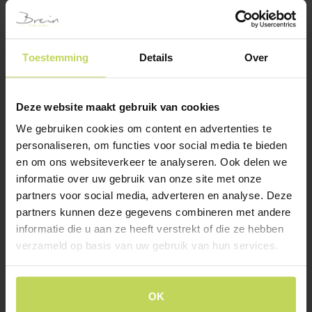
Toestemming
Details
Over
Deze website maakt gebruik van cookies
We gebruiken cookies om content en advertenties te
personaliseren, om functies voor social media te bieden
en om ons websiteverkeer te analyseren. Ook delen we
Xooon dressoir
Xooon lowboard
CARVING 240cm, 5
CARVING 210cm, 4
informatie over uw gebruik van onze site met onze
deuren, castle black
deuren, castle black
partners voor social media, adverteren en analyse. Deze
XOOON
XOOON
partners kunnen deze gegevens combineren met andere
informatie die u aan ze heeft verstrekt of die ze hebben
€
1.199,-
€
899,-
verzameld op basis van uw gebruik van hun services.
Klantenservice
OK