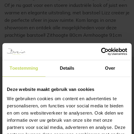
Of je nu gaat voor een stoere industriële look of juist een
warme en elegante uitstraling, met barstoel Lizz creëer je
de perfecte sfeer in jouw ruimte. Kom langs in onze
showroom en ontdek alle mogelijkheden voor deze
prachtige barstoel! Zithoogte 80cm Armhoogte 91cm
Toestemming
Details
Over
BESTSELLERS
Klanten bekeken ook
Deze website maakt gebruik van cookies
We gebruiken cookies om content en advertenties te
personaliseren, om functies voor social media te bieden
SALE
SALE
en om ons websiteverkeer te analyseren. Ook delen we
informatie over uw gebruik van onze site met onze
partners voor social media, adverteren en analyse. Deze