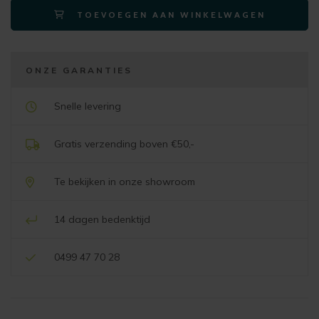
TOEVOEGEN AAN WINKELWAGEN
microleder
camel
aantal
ONZE GARANTIES
Snelle levering
Gratis verzending boven €50,-
Te bekijken in onze showroom
14 dagen bedenktijd
0499 47 70 28