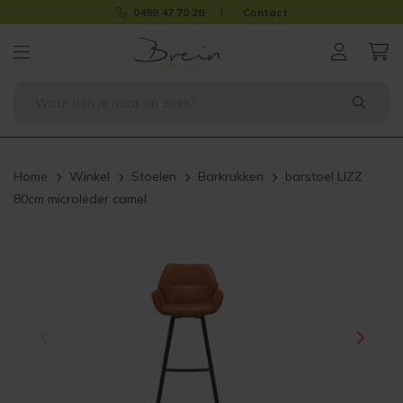
0499 47 70 28
Contact
Home
Winkel
Stoelen
Barkrukken
barstoel LIZZ
80cm microleder camel