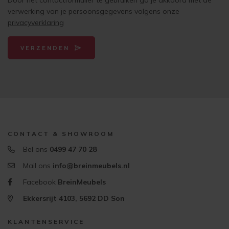
Door het contactformulier te gebruiken ga je akkoord met de
verwerking van je persoonsgegevens volgens onze
privacyverklaring
VERZENDEN
CONTACT & SHOWROOM
Bel ons
0499 47 70 28
Mail ons
info@breinmeubels.nl
Facebook
BreinMeubels
Ekkersrijt 4103, 5692 DD Son
KLANTENSERVICE