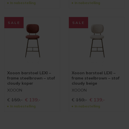
prijs
prijs
prijs
prijs
In nabestelling
In nabestelling
was:
is:
was:
is:
€159,-
€139,-
€159,-
€139,-
SALE
SALE
Xooon barstoel LEXI –
Xooon barstoel LEXI –
frame steelbrown – stof
frame steelbrown – stof
cloudy koper
cloudy beige
XOOON
XOOON
Oorspronkelijke
Huidige
Oorspronkelijke
Huidige
€
159,-
€
139,-
€
159,-
€
139,-
prijs
prijs
prijs
prijs
In nabestelling
In nabestelling
was:
is:
was:
is:
€159,-
€139,-
€159,-
€139,-