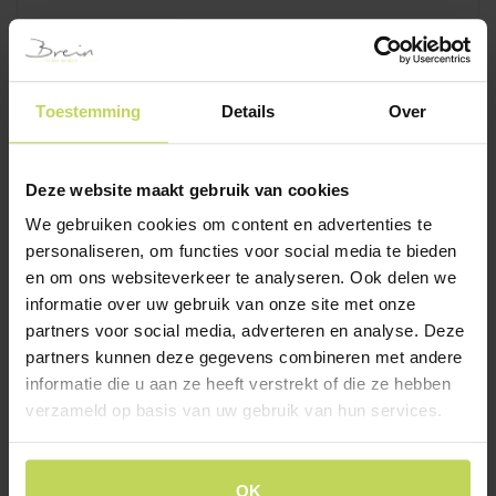
ACCESSOIRES
Alle accessoires
Toestemming
Details
Over
Onderhoudsmiddelen
Woonaccessoires
Deze website maakt gebruik van cookies
Sierkussens
We gebruiken cookies om content en advertenties te
Wanddecoratie
personaliseren, om functies voor social media te bieden
en om ons websiteverkeer te analyseren. Ook delen we
informatie over uw gebruik van onze site met onze
VERLICHTING
partners voor social media, adverteren en analyse. Deze
Alle verlichting
partners kunnen deze gegevens combineren met andere
Tafellampen
informatie die u aan ze heeft verstrekt of die ze hebben
verzameld op basis van uw gebruik van hun services.
Hanglampen
Lampenkappen en voet
Vloerlampen
OK