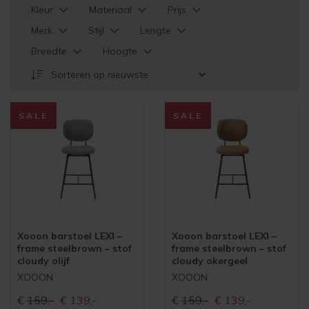
Kleur
Materiaal
Prijs
Merk
Stijl
Lengte
Breedte
Hoogte
SALE
SALE
Xooon barstoel LEXI –
Xooon barstoel LEXI –
frame steelbrown – stof
frame steelbrown – stof
cloudy olijf
cloudy okergeel
XOOON
XOOON
Oorspronkelijke
Huidige
Oorspronkelijke
Huidige
€
159,-
€
139,-
€
159,-
€
139,-