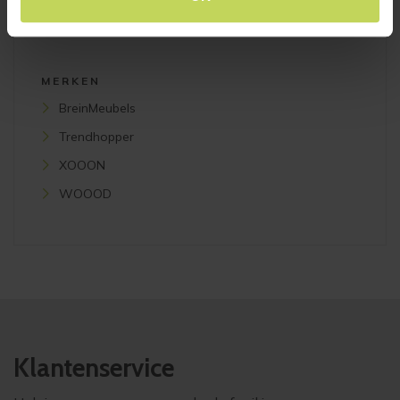
Plafondlampen
MERKEN
BreinMeubels
Trendhopper
XOOON
WOOOD
Klantenservice