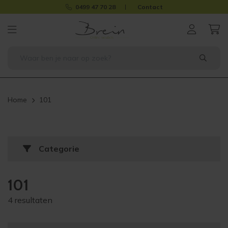
0499 47 70 28
Contact
Home
101
Categorie
101
4 resultaten