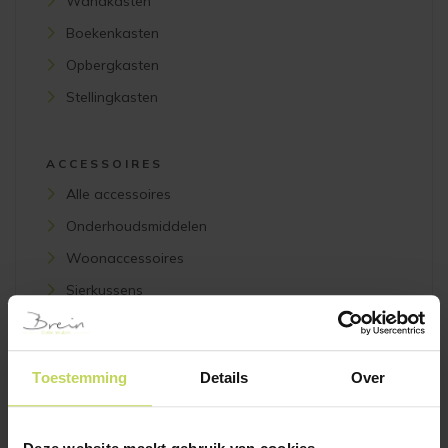
Wandkasten
Boekenkasten
Opbergkasten
Stellingkasten
ACCESSOIRES
Alle accessoires
Onderhoudsmiddelen
Woonaccessoires
Sierkussens
Wanddecoratie
Toestemming
Details
Over
VERLICHTING
Alle verlichting