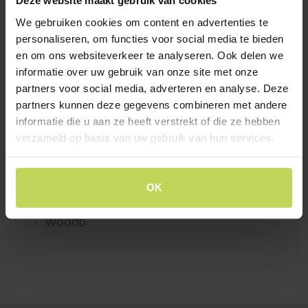
Deze website maakt gebruik van cookies
Tafellampen
We gebruiken cookies om content en advertenties te
Hanglampen
personaliseren, om functies voor social media te bieden
Lampenkappen en voet
en om ons websiteverkeer te analyseren. Ook delen we
Vloerlampen
informatie over uw gebruik van onze site met onze
partners voor social media, adverteren en analyse. Deze
Plafondlampen
partners kunnen deze gegevens combineren met andere
informatie die u aan ze heeft verstrekt of die ze hebben
MERKEN
verzameld op basis van uw gebruik van hun services.
BreinMeubels
Trendhopper
OK
XOOON
WOOOD